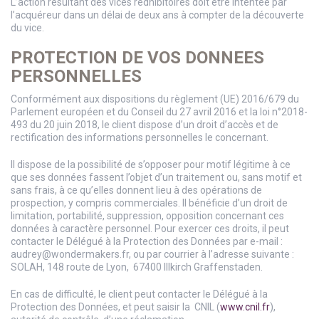
L’action résultant des vices rédhibitoires doit être intentée par
l’acquéreur dans un délai de deux ans à compter de la découverte
du vice.
PROTECTION DE VOS DONNEES
PERSONNELLES
Conformément aux dispositions du règlement (UE) 2016/679 du
Parlement européen et du Conseil du 27 avril 2016 et la loi n°2018-
493 du 20 juin 2018, le client dispose d’un droit d’accès et de
rectification des informations personnelles le concernant.
Il dispose de la possibilité de s’opposer pour motif légitime à ce
que ses données fassent l’objet d’un traitement ou, sans motif et
sans frais, à ce qu’elles donnent lieu à des opérations de
prospection, y compris commerciales. Il bénéficie d’un droit de
limitation, portabilité, suppression, opposition concernant ces
données à caractère personnel. Pour exercer ces droits, il peut
contacter le Délégué à la Protection des Données par e-mail :
audrey@wondermakers.fr, ou par courrier à l’adresse suivante :
SOLAH, 148 route de Lyon, 67400 Illkirch Graffenstaden.
En cas de difficulté, le client peut contacter le Délégué à la
Protection des Données, et peut saisir la CNIL (
www.cnil.fr
),