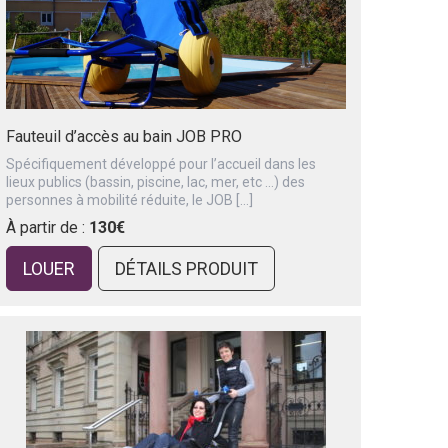
Fauteuil d’accès au bain JOB PRO
Spécifiquement développé pour l’accueil dans les
lieux publics (bassin, piscine, lac, mer, etc …) des
personnes à mobilité réduite, le JOB […]
À partir de :
130€
LOUER
DÉTAILS PRODUIT