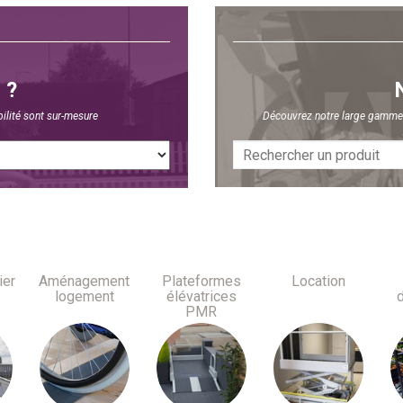
 ?
ilité sont sur-mesure
Découvrez notre large gamme d
ier
Aménagement
Plateformes
Location
logement
élévatrices
PMR