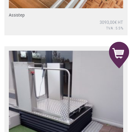
Assistep
3093,00
€
HT
TVA : 5.5%