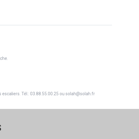
rche.
scaliers. Tél.: 03.88.55.00.25 ou solah@solah.fr
S