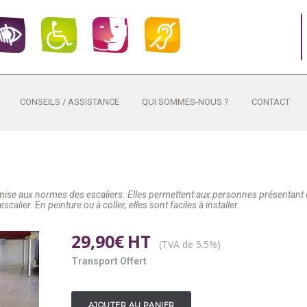
CONSEILS / ASSISTANCE
QUI SOMMES-NOUS ?
CONTACT
mise aux normes des escaliers. Elles permettent aux personnes présentant
calier. En peinture ou à coller, elles sont faciles à installer.
29,90
€
HT
(TVA de 5.5%)
Transport Offert
AJOUTER AU PANIER