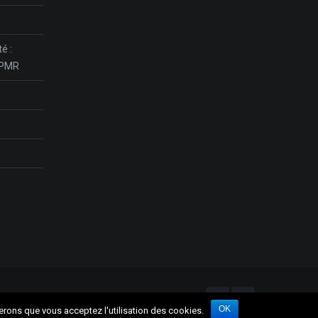
é :
r PMR
OK
rerons que vous acceptez l'utilisation des cookies.