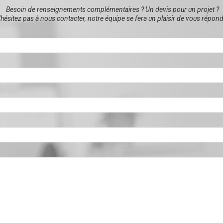
Besoin de renseignements complémentaires ? Un devis pour un projet ?
hésitez pas à nous contacter, notre équipe se fera un plaisir de vous répond