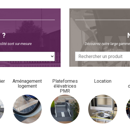
 ?
ilité sont sur-mesure
Découvrez notre large gamme d
ier
Aménagement
Plateformes
Location
logement
élévatrices
PMR