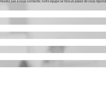
hésitez pas à nous contacter, notre équipe se fera un plaisir de vous répond