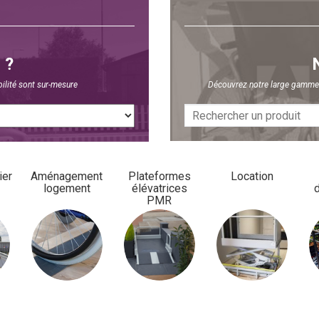
 ?
ilité sont sur-mesure
Découvrez notre large gamme d
ier
Aménagement
Plateformes
Location
logement
élévatrices
PMR