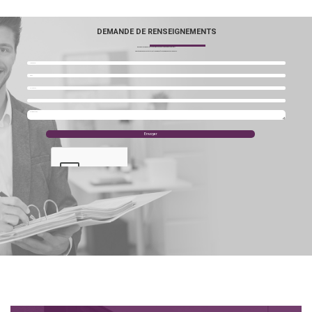
DEMANDE DE RENSEIGNEMENTS
Besoin de renseignements complémentaires ? Un devis pour un projet ?
N’hésitez pas à nous contacter, notre équipe se fera un plaisir de vous répondre.