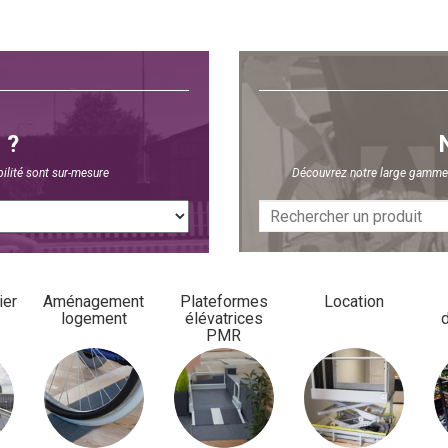
 ?
ilité sont sur-mesure
Découvrez notre large gamme d
ier
Aménagement
Plateformes
Location
logement
élévatrices
PMR