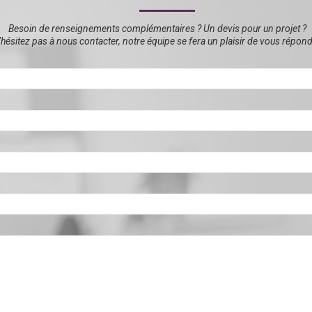
Besoin de renseignements complémentaires ? Un devis pour un projet ?
hésitez pas à nous contacter, notre équipe se fera un plaisir de vous répond