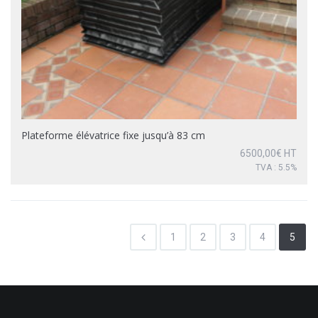
Plateforme élévatrice fixe jusqu’à 83 cm
6500,00
€
HT
TVA : 5.5%
1
2
3
4
5