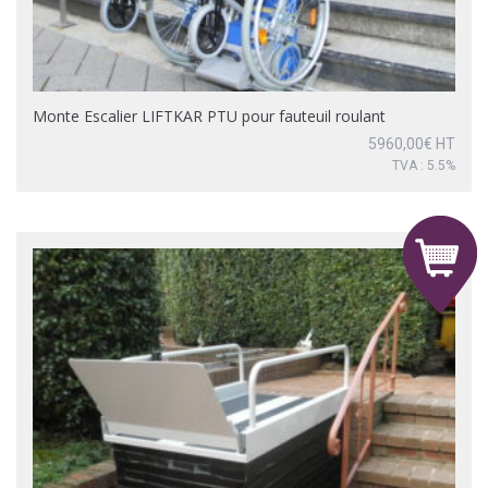
Monte Escalier LIFTKAR PTU pour fauteuil roulant
5960,00
€
HT
TVA : 5.5%